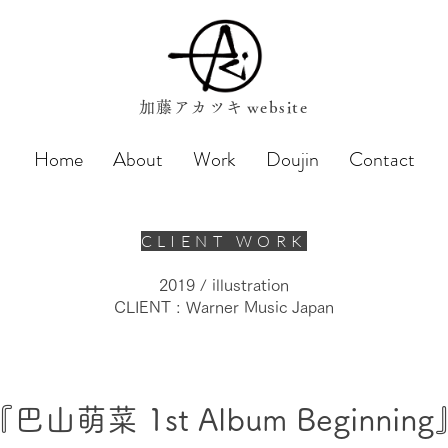
加藤アカツキ
website
Home
About
Work
Doujin
Contact
CLIENT WORK
2019 / illustration
CLIENT : Warner Music Japan
『巴山萌菜 1st Album Beginning