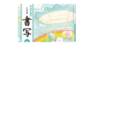
みんなと学ぶ書写5
令和2年度版/学校図書